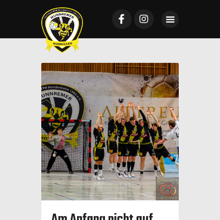
Startseite
Mannschaften
News
VTV Mundenheim
Sponsoring
Galerie
Tickets
Kontakt