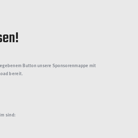
sen!
m angegebenem Button unsere Sponsorenmappe mit
oad bereit.
im sind: