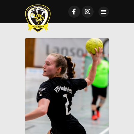
Startseite
Mannschaften
News
VTV Mundenheim
Sponsoring
Galerie
Tickets
Kontakt