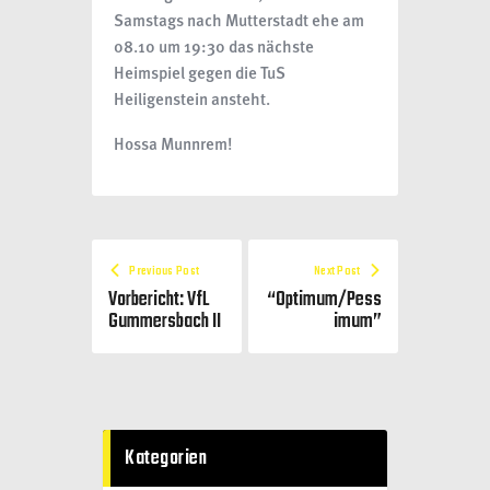
Samstags nach Mutterstadt ehe am
08.10 um 19:30 das nächste
Heimspiel gegen die TuS
Heiligenstein ansteht.
Hossa Munnrem!
Previous Post
Next Post
Vorbericht: VfL
“Optimum/Pess
Gummersbach II
imum”
Kategorien