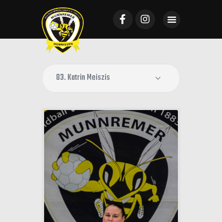
Startseite
Mannschaften
News
VTV Mundenheim
Sponsoring
Galerie
Tickets
Kontakt