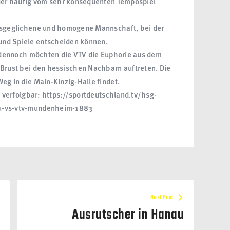
 der häufig vom sehr konsequenten Tempospiel
ausgeglichene und homogene Mannschaft, bei der
und Spiele entscheiden können.
n, dennoch möchten die VTV die Euphorie aus dem
 Brust bei den hessischen Nachbarn auftreten. Die
eg in die Main-Kinzig-Halle findet.
k verfolgbar: https://sportdeutschland.tv/hsg-
au-vs-vtv-mundenheim-1883
Next Post
Ausrutscher in Hanau