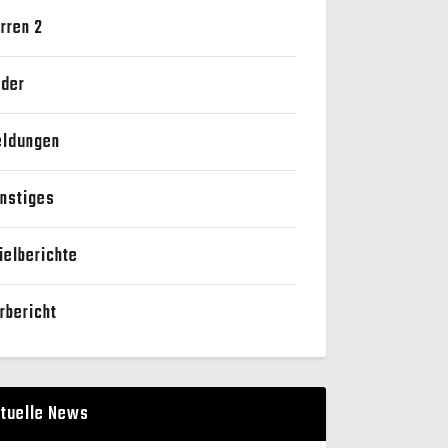
rren 2
der
ldungen
nstiges
ielberichte
rbericht
tuelle News