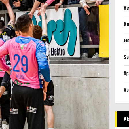
He
Ka
Me
So
Sp
Vo
Ak