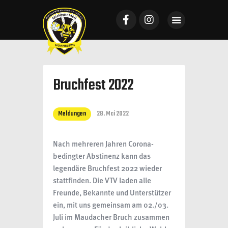
Startseite
Bruchfest 2022
Mannschaften
News
Meldungen
28. Mai 2022
VTV Mundenheim
Sponsoring
Nach mehreren Jahren Corona-
Galerie
bedingter Abstinenz kann das
legendäre Bruchfest 2022 wieder
Tickets
stattfinden. Die VTV laden alle
Freunde, Bekannte und Unterstützer
Kontakt
ein, mit uns gemeinsam am 02./03.
Juli im Maudacher Bruch zusammen