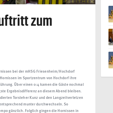
ftritt zum
ornissen bei der mHSG Friesenheim/Hochdorf
e Hornissen im Sportzentrum von Hochdorf ihre
 Führung. Über einen 0:4 kamen die Gäste nochmal
rigste Ergebnisdifferenz an diesem Abend bleiben.
dierten Torsteher Kunz und den Langzeitverletzen
ementsprechend munter durchwechseln. So
empo gänzlich. Folglich gingen die Hornissen in