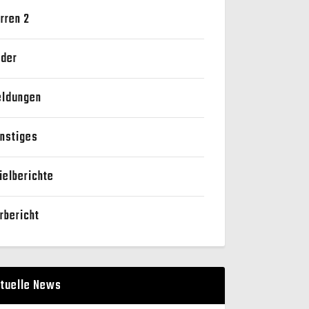
rren 2
der
ldungen
nstiges
ielberichte
rbericht
tuelle News