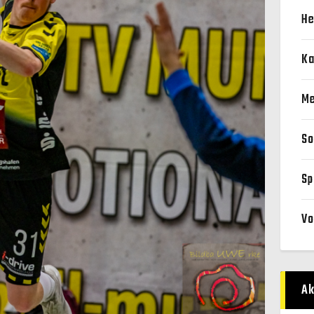
He
Ka
Me
So
Sp
Vo
Ak