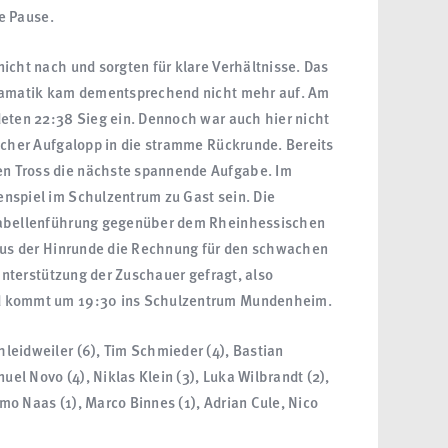
ie Pause.
icht nach und sorgten für klare Verhältnisse. Das
Dramatik kam dementsprechend nicht mehr auf. Am
deten 22:38 Sieg ein. Dennoch war auch hier nicht
licher Aufgalopp in die stramme Rückrunde. Bereits
n Tross die nächste spannende Aufgabe. Im
nspiel im Schulzentrum zu Gast sein. Die
 Tabellenführung gegenüber dem Rheinhessischen
 aus der Hinrunde die Rechnung für den schwachen
 Unterstützung der Zuschauer gefragt, also
nd kommt um 19:30 ins Schulzentrum Mundenheim.
leidweiler (6), Tim Schmieder (4), Bastian
uel Novo (4), Niklas Klein (3), Luka Wilbrandt (2),
imo Naas (1), Marco Binnes (1), Adrian Cule, Nico