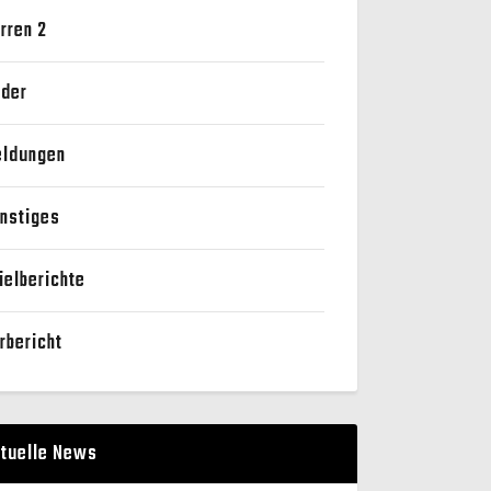
rren 2
der
ldungen
nstiges
ielberichte
rbericht
tuelle News