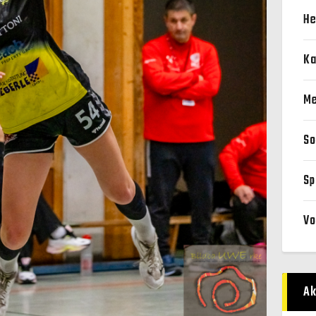
He
Ka
Me
So
Sp
Vo
Ak