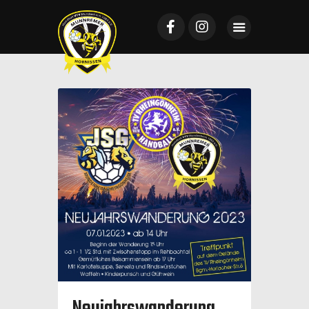
Startseite
Mannschaften
News
VTV Mundenheim
Sponsoring
Galerie
Tickets
Kontakt