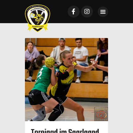
Startseite
Mannschaften
News
VTV Mundenheim
Sponsoring
Galerie
Tickets
Kontakt