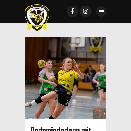
Startseite
Mannschaften
News
VTV Mundenheim
Sponsoring
Galerie
Tickets
Kontakt