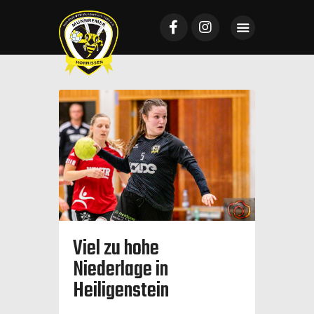
Startseite
Mannschaften
News
VTV Mundenheim
Sponsoring
Galerie
Viel zu hohe
Tickets
Niederlage in
Kontakt
Heiligenstein